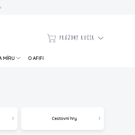
 a vrácení zboží
Kontaktujte nás
Moje objednávka
PRÁZDNÝ KOŠÍK
NÁKUPNÍ
KOŠÍK
A MÍRU
O AFIFI
Cestovní hry