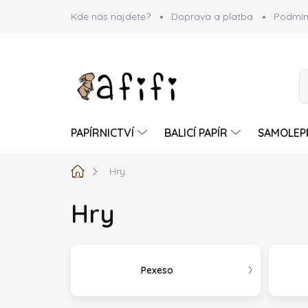
Přejít
Kde nás najdete?
Doprava a platba
Podmín
na
obsah
PAPÍRNICTVÍ
BALICÍ PAPÍR
SAMOLEP
Domů
Hry
Hry
Pexeso