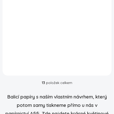
SKLADEM
Balicí papír - vlčí
máky velké
arch 70x100cm
85 Kč
DO KOŠÍKU
13
položek celkem
O
v
l
Balicí papíry s naším vlastním návrhem, který
á
d
potom samy tiskneme přímo u nás v
a
papírnictví Afifi. Zde najdete krásné květinové
c