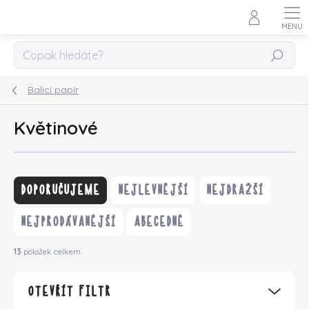
Přejít
na
obsah
HLEDAT
Balicí papír
Květinové
Ř
a
DOPORUČUJEME
NEJLEVNĚJŠÍ
NEJDRAŽŠÍ
z
e
NEJPRODÁVANĚJŠÍ
ABECEDNĚ
n
í
13
položek celkem
p
r
OTEVŘÍT FILTR
o