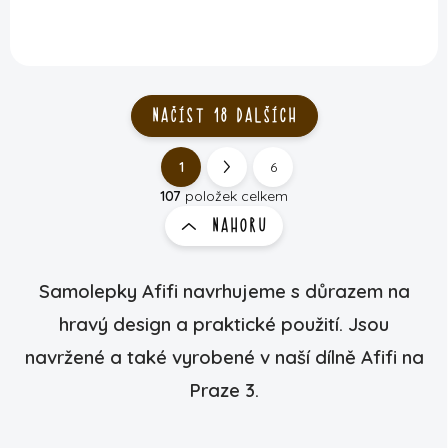
NAČÍST 18 DALŠÍCH
1
6
O
S
v
t
107
položek celkem
l
r
NAHORU
á
á
d
n
a
k
c
Samolepky Afifi navrhujeme s důrazem na
í
o
hravý design a praktické použití. Jsou
p
v
r
á
navržené a také vyrobené v naší dílně Afifi na
v
n
k
Praze 3.
í
y
v
ý