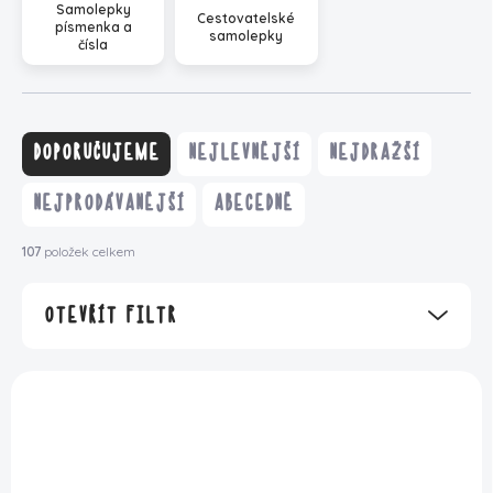
Samolepky
Cestovatelské
písmenka a
samolepky
čísla
Ř
a
DOPORUČUJEME
NEJLEVNĚJŠÍ
NEJDRAŽŠÍ
z
e
NEJPRODÁVANĚJŠÍ
ABECEDNĚ
n
í
107
položek celkem
p
r
OTEVŘÍT FILTR
o
d
u
V
k
ý
t
p
ů
i
s