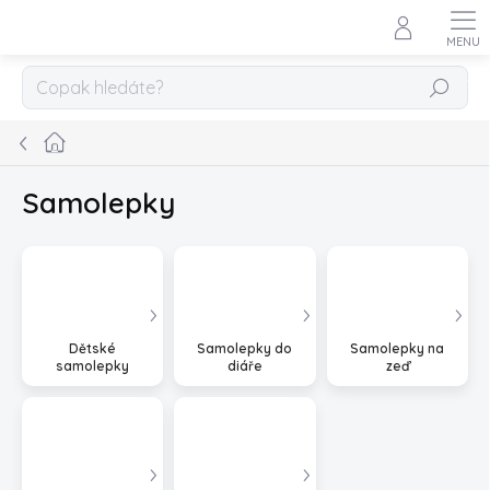
Přejít
na
obsah
HLEDAT
Domů
Samolepky
Dětské
Samolepky do
Samolepky na
samolepky
diáře
zeď