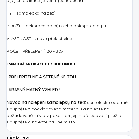
a jejich aplikace je velmi jednoduchá.
TYP: samolepka na zeď
POUŽITÍ: dekorace do dětského pokoje, do bytu
VLASTNOSTI: znovu přelepitelné
POČET PŘELEPENÍ: 20 - 30x
! SNADNÁ APLIKACE BEZ BUBLINEK !
! PŘELEPITELNÉ A ŠETRNÉ KE ZDI !
! KRÁSNÝ MATNÝ VZHLED !
Návod na nalepení samolepky na zeď:
samolepku opatrně
sloupněte z podkladového materiálu a nalepte na
požadované místo v pokoji, při jejím přelepování jí už jen
sloupněte a nalepte na jiné místo
Diskuze