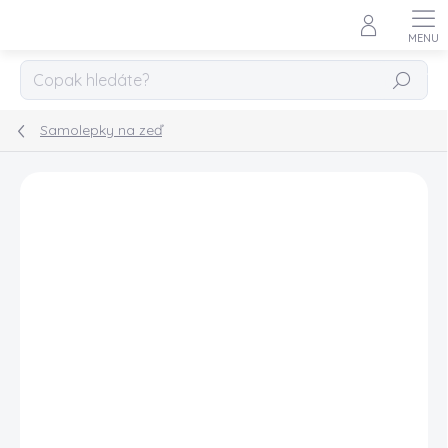
Přejít
na
obsah
HLEDAT
Samolepky na zeď