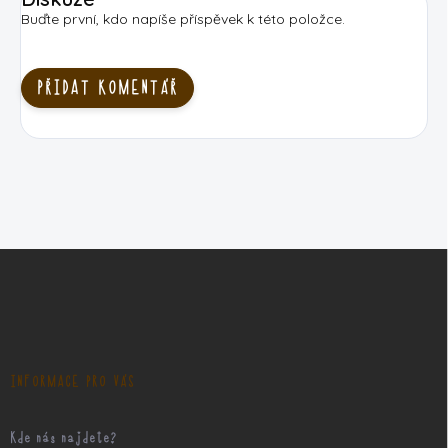
Buďte první, kdo napíše příspěvek k této položce.
PŘIDAT KOMENTÁŘ
Z
á
p
a
t
í
INFORMACE PRO VÁS
Kde nás najdete?