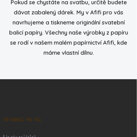
Pokud se chystáte na svatbu, určitě budete
á
d
dávat zabalený dárek. My v Afifi pro vás
a
navrhujeme a tiskneme originální svatební
c
í
balicí papíry. Všechny naše výrobky z papíru
p
r
se rodí v našem malém papírnictví Afifi, kde
v
k
máme vlastní dílnu.
y
v
ý
p
i
Z
s
á
u
p
a
t
í
INFORMACE PRO VÁS