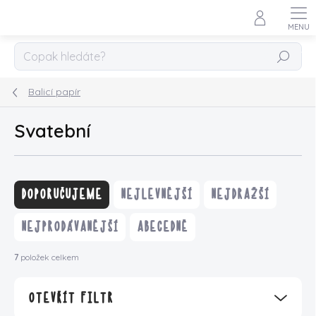
Přejít
na
obsah
HLEDAT
Balicí papír
Svatební
Ř
a
DOPORUČUJEME
NEJLEVNĚJŠÍ
NEJDRAŽŠÍ
z
e
NEJPRODÁVANĚJŠÍ
ABECEDNĚ
n
í
7
položek celkem
p
r
OTEVŘÍT FILTR
o