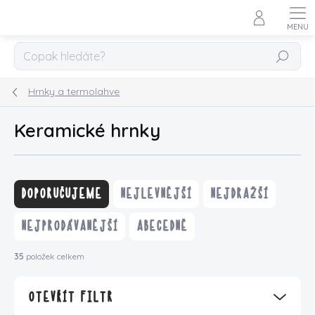
Přejít
na
obsah
HLEDAT
Hrnky a termolahve
Keramické hrnky
Ř
a
DOPORUČUJEME
NEJLEVNĚJŠÍ
NEJDRAŽŠÍ
z
e
NEJPRODÁVANĚJŠÍ
ABECEDNĚ
n
í
35
položek celkem
p
r
OTEVŘÍT FILTR
o