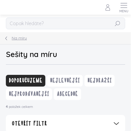
Přejít
na
obsah
HLEDAT
Na míru
Sešity na míru
Ř
a
DOPORUČUJEME
NEJLEVNĚJŠÍ
NEJDRAŽŠÍ
z
e
NEJPRODÁVANĚJŠÍ
ABECEDNĚ
n
í
4
položek celkem
p
r
OTEVŘÍT FILTR
o