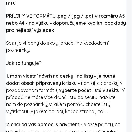
míru.
PŘÍLOHY VE FORMÁTU .png / .jpg / .pdf v rozměru A5
nebo A4 - na výšku - doporučujeme kvalitní podklady
pro nejlepší výsledek
Sešit je vhodný do školy, práce i na každodenní
poznámky.
Jak to funguje?
1. mám vlastní návrh na desky i na listy - je nutné
dodat obsah připravený k tisku -
nahrajte obrázky v
požadovaném formátu,
vyberte počet listů v sešitu
. V
případě, že máte více druhů listů do sešitu, napište
nám do poznámky, v jakém poměru chcete listy
vytisknout, v jakém pořadí, každá strana jiná....
2. chci od vás pomoci s návrhem -
vložte přílohy, co
máte k dispozici a do poznámky nám napište,
jaké