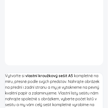
NÁVRH SEŠITU
−
+
PŘIDAT DO KOŠÍKU
Kroužkový sešit A5
s vlastním potiskem na desky sešitu
-
přední i zadní strana,
i na vnitřní listy
. Nahrajte obrázky na
desky i vnitřní listy a my vám vše vytiskneme a svážeme do
sešitu.
DETAILNÍ INFORMACE
Vytvořte si
vlastní kroužkový sešit A5
kompletně na
míru, přesně podle svých představ. Nahrajte obrázek
na přední i zadní stranu a my je vytiskneme na pevný
kvalitní papír a zalaminujeme. Vlastní listy sešitu nám
nahrajte společně s obrázkem, vyberte počet listů v
sešitu a my vám celý sešit kompletně vyrobíme na