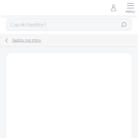
Přejít
na
obsah
HLEDAT
Sešity na míru