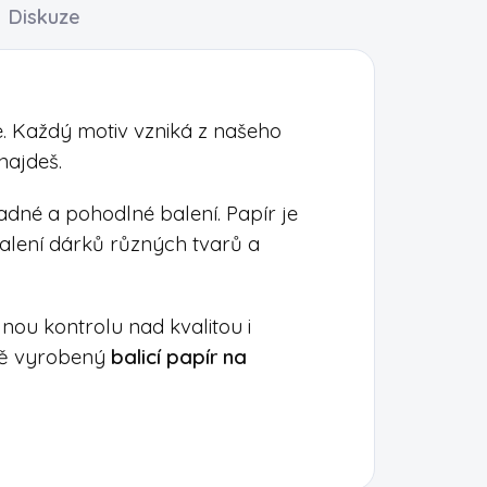
Diskuze
e. Každý motiv vzniká z našeho
enajdeš.
nadné a pohodlné balení. Papír je
alení dárků různých tvarů a
ou kontrolu nad kvalitou i
lně vyrobený
balicí papír na