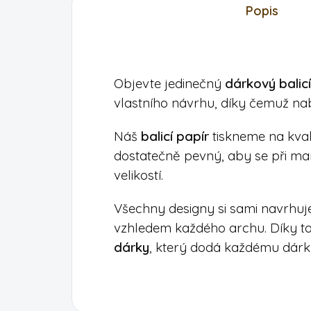
Popis
Objevte jedinečný
dárkový balicí
vlastního návrhu, díky čemuž nab
Náš
balicí papír
tiskneme na kvali
dostatečně pevný, aby se při ma
velikostí.
Všechny designy si sami navrhuj
vzhledem každého archu. Díky to
dárky
, který dodá každému dárku