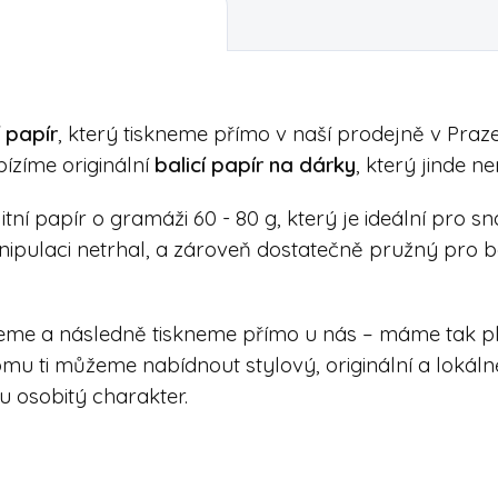
 papír
, který tiskneme přímo v naší prodejně v Praz
ízíme originální
balicí papír na dárky
, který jinde n
tní papír o gramáži 60 - 80 g, který je ideální pro s
nipulaci netrhal, a zároveň dostatečně pružný pro b
eme a následně tiskneme přímo u nás – máme tak pln
mu ti můžeme nabídnout stylový, originální a loká
 osobitý charakter.