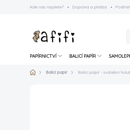
Přejít
Kde nás najdete?
Doprava a platba
Podmín
na
obsah
PAPÍRNICTVÍ
BALICÍ PAPÍR
SAMOLEP
Domů
Balicí papír
Balicí papír - svatební hol