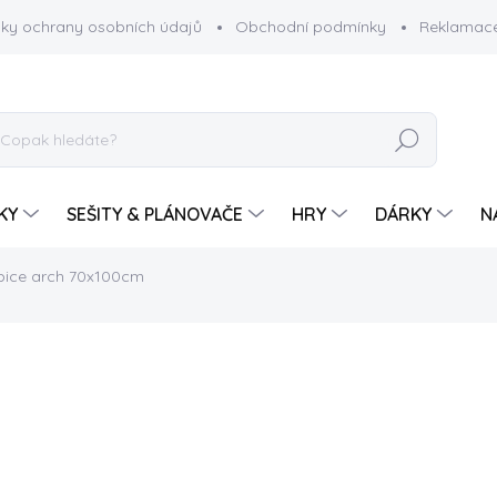
ky ochrany osobních údajů
Obchodní podmínky
Reklamace
HLEDAT
KY
SEŠITY & PLÁNOVAČE
HRY
DÁRKY
N
ubice
arch 70x100cm
85 Kč
Měrná
SKLADEM
cena:
−
+