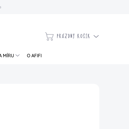
 a vrácení zboží
Kontaktujte nás
Moje objednávka
PRÁZDNÝ KOŠÍK
NÁKUPNÍ
KOŠÍK
A MÍRU
O AFIFI
PŘIDAT DO KOŠÍKU