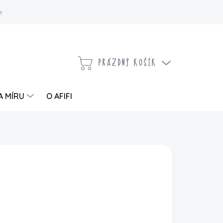
 a vrácení zboží
Kontaktujte nás
Moje objednávka
PRÁZDNÝ KOŠÍK
NÁKUPNÍ
KOŠÍK
A MÍRU
O AFIFI