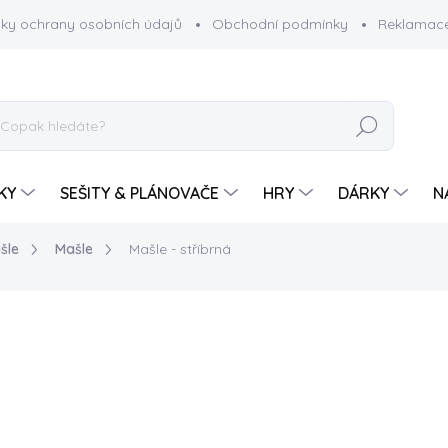
ky ochrany osobních údajů
Obchodní podmínky
Reklamace
HLEDAT
KY
SEŠITY & PLÁNOVAČE
HRY
DÁRKY
N
šle
Mašle
Mašle - stříbrná
od
30 Kč
Měrná
ZVOLTE VARIANTU
cena:
VELIKOST