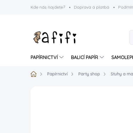
Přejít
Kde nás najdete?
Doprava a platba
Podmín
na
obsah
PAPÍRNICTVÍ
BALICÍ PAPÍR
SAMOLEP
Domů
Papírnictví
Party shop
Stuhy a ma