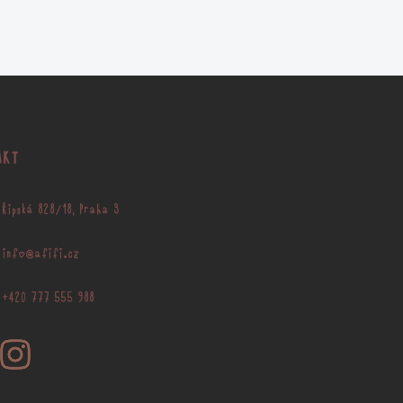
AKT
Řipská 828/18, Praha 3
info@afifi.cz
+420 777 555 988