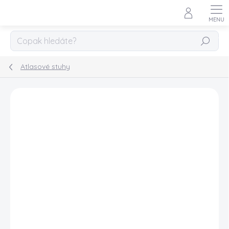
Přejít
na
obsah
HLEDAT
Atlasové stuhy