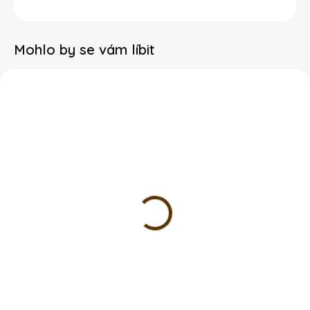
DETAILNÍ INFORMACE
Mohlo by se vám líbit
NA DOTAZ
NA DOTAZ
Mašle - zlatá
Atlasová stuha - 5m -
Zlatá
30 Kč
od
99 Kč
DETAIL
DETAIL