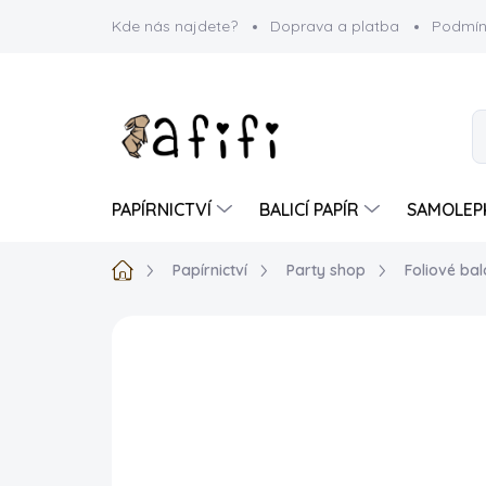
Přejít
Kde nás najdete?
Doprava a platba
Podmín
na
obsah
PAPÍRNICTVÍ
BALICÍ PAPÍR
SAMOLEP
Domů
Papírnictví
Party shop
Foliové bal