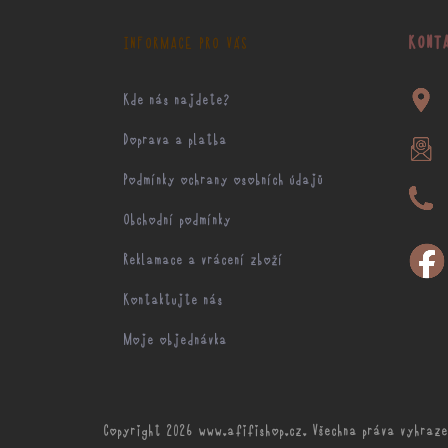
p
a
KONT
INFORMACE PRO VÁS
t
í
Kde nás najdete?
Doprava a platba
Podmínky ochrany osobních údajů
Obchodní podmínky
Reklamace a vrácení zboží
Kontaktujte nás
Moje objednávka
Copyright 2026
www.afifishop.cz
. Všechna práva vyhraze