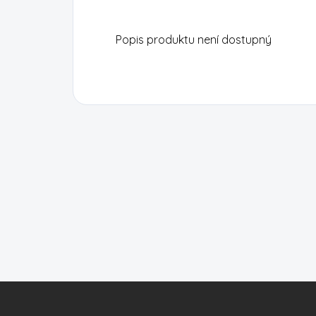
Popis produktu není dostupný
Z
á