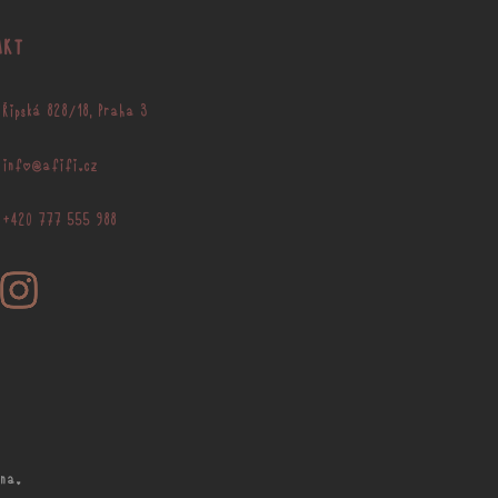
AKT
Řipská 828/18, Praha 3
info@afifi.cz
+420 777 555 988
na.