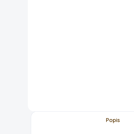
SKLADEM
Nafouknutí heliem
Ba
foliový balonek nad
stř
90cm
35
219 Kč
DO KOŠÍKU
Popis