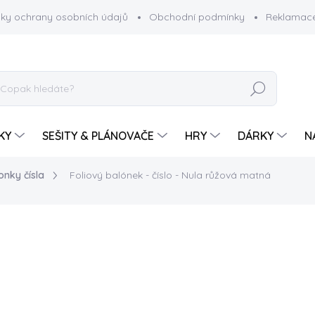
ky ochrany osobních údajů
Obchodní podmínky
Reklamace
HLEDAT
KY
SEŠITY & PLÁNOVAČE
HRY
DÁRKY
N
onky čísla
Foliový balónek - číslo - Nula růžová matná
119 Kč
Měrná
SKLADEM
cena:
−
+