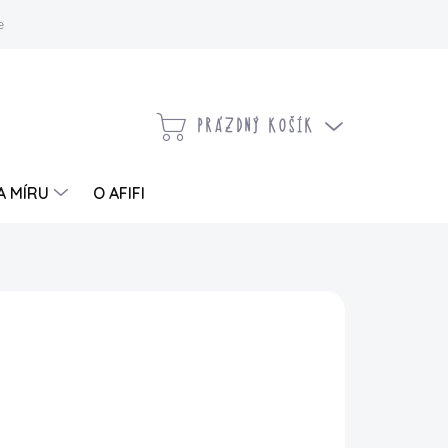
 a vrácení zboží
Kontaktujte nás
Moje objednávka
PRÁZDNÝ KOŠÍK
NÁKUPNÍ
KOŠÍK
A MÍRU
O AFIFI
PŘIDAT DO KOŠÍKU