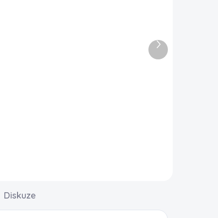
Další
ADEM
SKLADEM
produkt
Foliový balonek - Koník
79 Kč
DO KOŠÍKU
L
Diskuze