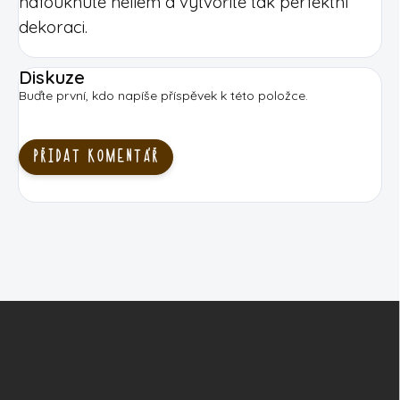
nafouknuté heliem a vytvoříte tak perfektní
dekoraci.
Diskuze
Buďte první, kdo napíše příspěvek k této položce.
PŘIDAT KOMENTÁŘ
Z
á
p
a
t