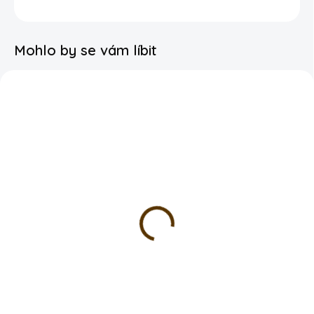
DETAILNÍ INFORMACE
Mohlo by se vám líbit
SKLADEM
VYPRODÁNO
Foliový balónek -
Balónek foliový - Bride
Hvězda Happy Birthday
79 Kč
zlatá
DETAIL
79 Kč
DO KOŠÍKU