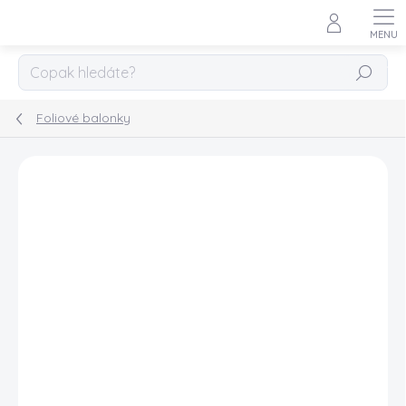
Přejít
na
obsah
HLEDAT
Foliové balonky