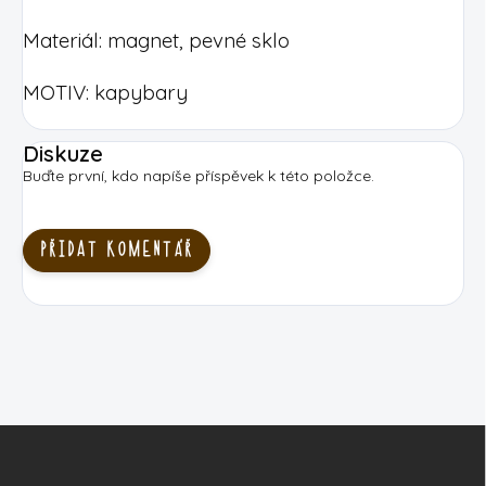
Materiál: magnet, pevné sklo
MOTIV:
kapybary
Diskuze
Buďte první, kdo napíše příspěvek k této položce.
PŘIDAT KOMENTÁŘ
Z
á
p