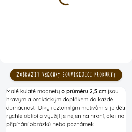
laminované desky | 80g
arch 70x100cm
papír | 50 stran
89 Kč
85 Kč
DO KOŠÍKU
DO KOŠÍKU
ZOBRAZIT VŠECHNY SOUVISEJÍCÍ PRODUKTY
Malé kulaté magnety
o průměru 2,5 cm
jsou
hravým a praktickým doplňkem do každé
domácnosti. Díky roztomilým motivům si je děti
rychle oblíbí a využijí je nejen na hraní, ale i na
připínání obrázků nebo poznámek.