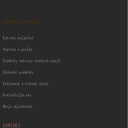
a
t
í
INFORMACE PRO VÁS
Kde nás najdete?
Doprava a platba
Podmínky ochrany osobních údajů
Obchodní podmínky
Reklamace a vrácení zboží
Kontaktujte nás
Moje objednávka
KONTAKT