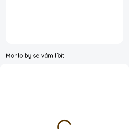
Magnetky jsou ideální
na lednici,
magnetickou tabuli nebo
jiný kovový povrch. Skvěle poslouží na
vystavení dětských
výkresů
, fotografií nebo drobných vzkazů.
Průměr: 2,5 cm
DETAILNÍ INFORMACE
Mohlo by se vám líbit
SKLADEM
SKLADEM
Kroužkový sešit A5
Balicí papír - kapybara
tečkovaný - kapybary
baletka