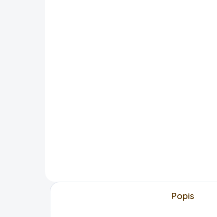
SKLADEM
Balicí papír - jednorožci
Ma
barevní
na 
arch 70x100cm
25
85 Kč
DO KOŠÍKU
Popis