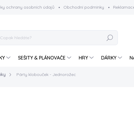
ky ochrany osobních údajů
Obchodní podmínky
Reklamace
HLEDAT
KY
SEŠITY & PLÁNOVAČE
HRY
DÁRKY
N
ňky
Párty klobouček - Jednorožec
15 Kč
Měrná
SKLADEM
cena:
−
+