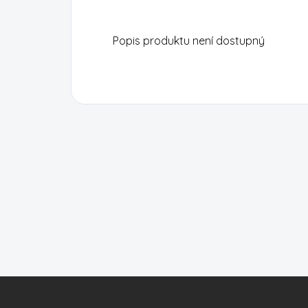
Popis produktu není dostupný
Z
á