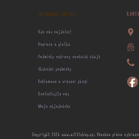
p
a
KONT
INFORMACE PRO VÁS
t
í
Kde nás najdete?
Doprava a platba
Podmínky ochrany osobních údajů
Obchodní podmínky
Reklamace a vrácení zboží
Kontaktujte nás
Moje objednávka
Copyright 2026
www.afifishop.cz
. Všechna práva vyhraze