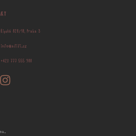
AKT
Řipská 828/18, Praha 3
info@afifi.cz
+420 777 555 988
na.