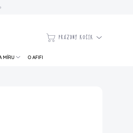
 a vrácení zboží
Kontaktujte nás
Moje objednávka
PRÁZDNÝ KOŠÍK
NÁKUPNÍ
KOŠÍK
A MÍRU
O AFIFI
PŘIDAT DO KOŠÍKU