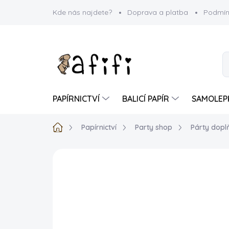
Přejít
Kde nás najdete?
Doprava a platba
Podmín
na
obsah
PAPÍRNICTVÍ
BALICÍ PAPÍR
SAMOLEP
Domů
Papírnictví
Party shop
Párty dopl