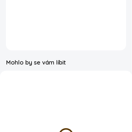
Plecháček s potiskem 330ml
Motiv:
liška
Materiál:
smalt
DETAILNÍ INFORMACE
Mohlo by se vám líbit
SKLADEM
SKLADEM
To-do list – liška
Taška s jutou - liška