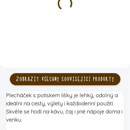
praktický blok na
pro vaše hravé já
každodenní úkoly | 30 listů
269 Kč
75 Kč
DO KOŠÍKU
DO KOŠÍKU
ZOBRAZIT VŠECHNY SOUVISEJÍCÍ PRODUKTY
Plecháček s potiskem lišky je lehký, odolný a
ideální na cesty, výlety i každodenní použití.
Skvěle se hodí na kávu, čaj i jiné nápoje doma i
venku.