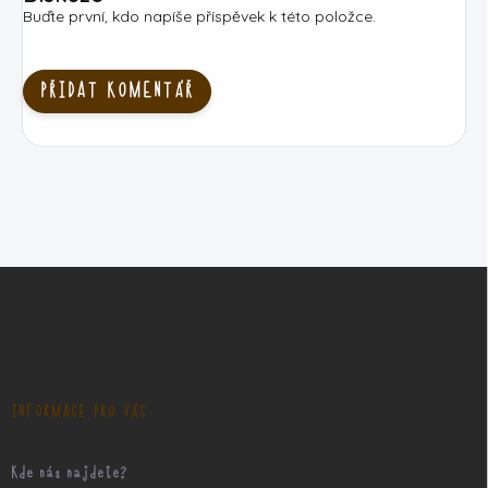
Buďte první, kdo napíše příspěvek k této položce.
PŘIDAT KOMENTÁŘ
Z
á
p
a
t
í
INFORMACE PRO VÁS
Kde nás najdete?