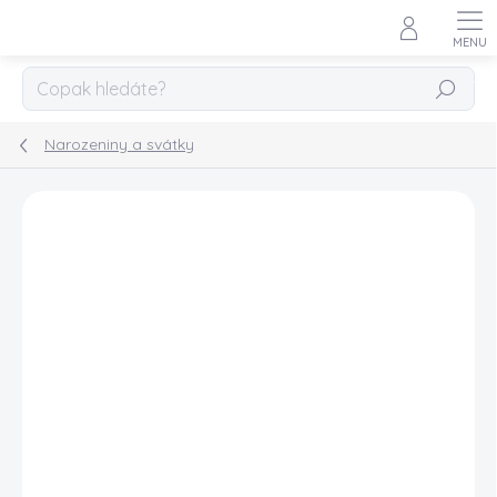
Přejít
na
obsah
HLEDAT
Narozeniny a svátky