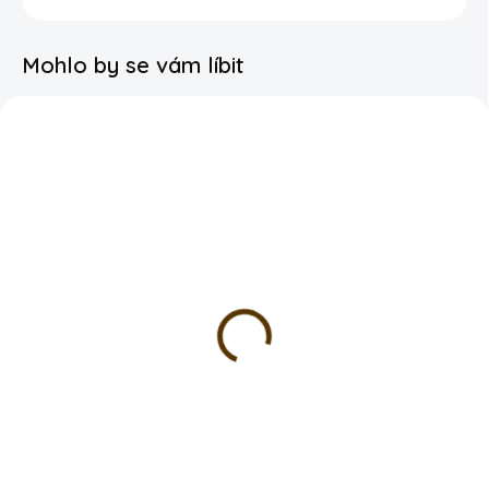
Mohlo by se vám líbit
SKLADEM
SKLADEM
Kroužkový sešit A5
Přívěsek na klíče -
tečkovaný - pejsek
Barevná čivava
laminované desky | 80g
89 Kč
papír | 50 stran
89 Kč
DO KOŠÍKU
DO KOŠÍKU