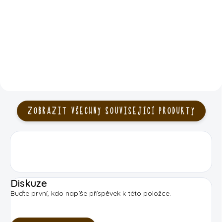
listů
99 Kč
39 Kč
DO KOŠÍKU
DETAIL
ZOBRAZIT VŠECHNY SOUVISEJÍCÍ PRODUKTY
Diskuze
Buďte první, kdo napíše příspěvek k této položce.