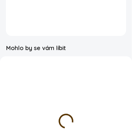
Na přívěsky tiskneme u nás ve výrobně s prodejnou Afifi na
Praze 3.
DETAILNÍ INFORMACE
Mohlo by se vám líbit
SKLADEM
SKLADEM
Přání - zamilované
Školní sešit A5 -
veverky
Veverka
láska
roztomilý sešit pro děti, 40