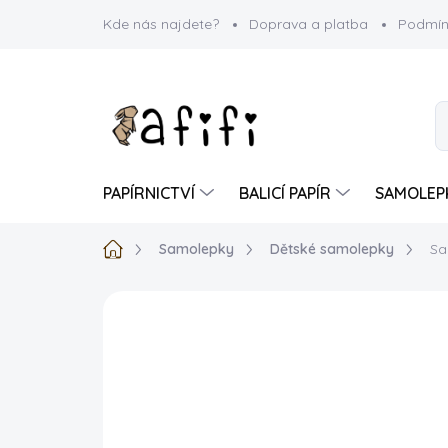
Přejít
Kde nás najdete?
Doprava a platba
Podmín
na
obsah
PAPÍRNICTVÍ
BALICÍ PAPÍR
SAMOLEP
Domů
Samolepky
Dětské samolepky
Sa