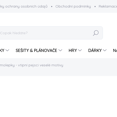
ky ochrany osobních údajů
Obchodní podmínky
Reklamace
HLEDAT
KY
SEŠITY & PLÁNOVAČE
HRY
DÁRKY
N
molepky - vtipní pejsci
veselé motivy
49 Kč
Měrná
SKLADEM
cena:
−
+