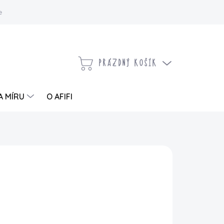
 a vrácení zboží
Kontaktujte nás
Moje objednávka
PRÁZDNÝ KOŠÍK
NÁKUPNÍ
KOŠÍK
A MÍRU
O AFIFI
PŘIDAT DO KOŠÍKU