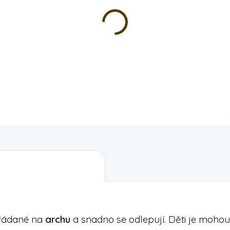
Dětské samolepky
na archu
doplňkem pro
tvoření a zd
své oblíbené samolepky.
Rozměr archu: 18,5 x 9 cm
DETAILNÍ INFORMACE
řádané na
archu
a snadno se odlepují. Děti je mohou