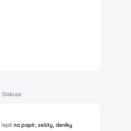
 jsou skvělou zábavou pro děti i krásným
obení
. Díky různým motivům si každé dítě najde
Diskuze
 lepit
na papír, sešity, deníky