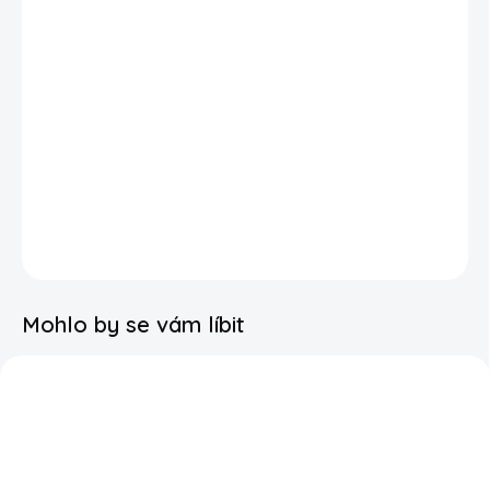
−
+
PŘIDAT DO KOŠÍKU
Každý sešit vzniká v naší malé výrobně v Praze, kde tvoříme
produkty s důrazem na design, kvalitu a radost z papíru.
Sešit je ideální nejen do školy, ale také na poznámky, deníček
nebo kreslení. Díky hravému motivu si ho děti snadno oblíbí a
budou se k němu rády vracet.
DETAILNÍ INFORMACE
Mohlo by se vám líbit