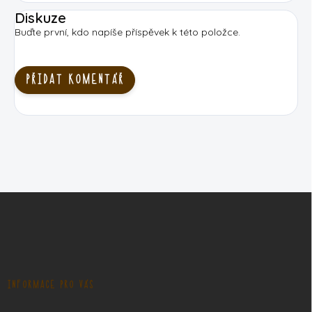
Diskuze
Buďte první, kdo napíše příspěvek k této položce.
PŘIDAT KOMENTÁŘ
Z
á
p
a
t
í
INFORMACE PRO VÁS