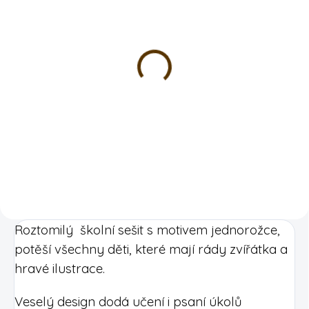
SKLADEM
Pozvánky na oslavu -
jednorožec
5 kusů v balení
45 Kč
DO KOŠÍKU
Roztomilý školní sešit s motivem jednorožce,
potěší všechny děti, které mají rády zvířátka a
hravé ilustrace.
Veselý design dodá učení i psaní úkolů