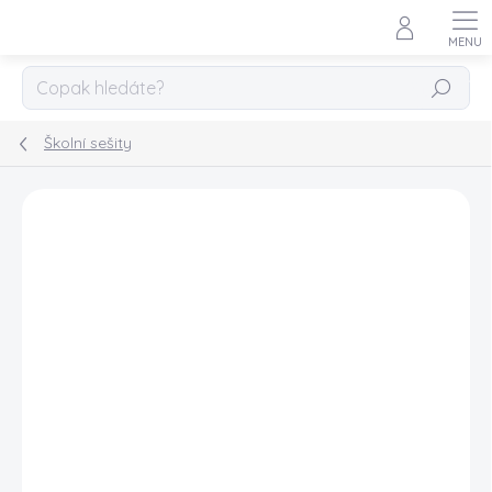
Přejít
na
obsah
HLEDAT
Školní sešity