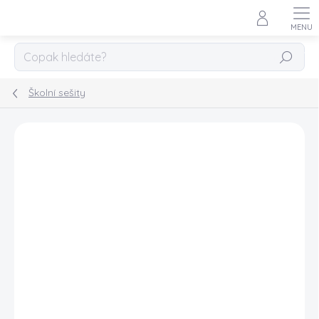
Přejít
na
obsah
HLEDAT
Školní sešity