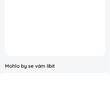
Každý sešit vzniká v naší malé výrobně v Praze, kde tvoříme
produkty s důrazem na design, kvalitu a radost z papíru.
Sešit je ideální nejen do školy, ale také na poznámky, deníček
nebo kreslení. Díky hravému motivu si ho děti snadno oblíbí a
budou se k němu rády vracet.
DETAILNÍ INFORMACE
Mohlo by se vám líbit