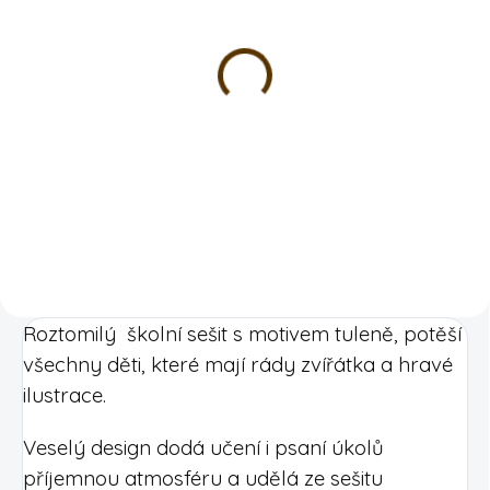
SKLADEM
Školní sešit A5 -
kachnička
školní sešit, který děti baví,
40 listů
39 Kč
DETAIL
Roztomilý školní sešit s motivem tuleně, potěší
všechny děti, které mají rády zvířátka a hravé
ilustrace.
Veselý design dodá učení i psaní úkolů
příjemnou atmosféru a udělá ze sešitu