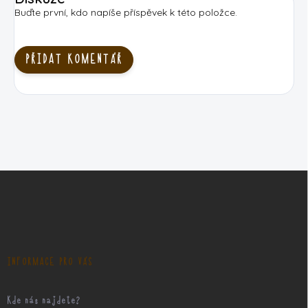
Buďte první, kdo napíše příspěvek k této položce.
PŘIDAT KOMENTÁŘ
Z
á
p
a
t
í
INFORMACE PRO VÁS
Kde nás najdete?