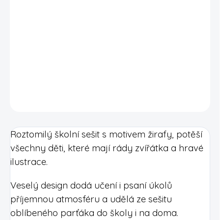
Každý sešit vzniká v naší malé výrobně v Praze, kde tvoříme
produkty s důrazem na design, kvalitu a radost z papíru.
Sešit je ideální nejen do školy, ale také na poznámky, deníček
nebo kreslení. Díky hravému motivu si ho děti snadno oblíbí a
budou se k němu rády vracet.
DETAILNÍ INFORMACE
Roztomilý školní sešit s motivem žirafy, potěší
všechny děti, které mají rády zvířátka a hravé
ilustrace.
Veselý design dodá učení i psaní úkolů
příjemnou atmosféru a udělá ze sešitu
oblíbeného parťáka do školy i na doma.