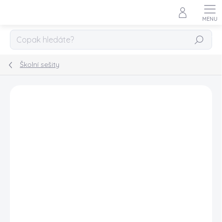
Přejít
na
obsah
HLEDAT
Školní sešity