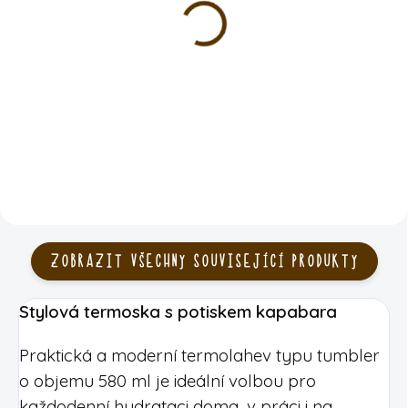
Plecháček - kapybara s
Přívěsek na klíče -
culíkem
kapybara s culíkem
káva | čaj | borůvky
89 Kč
269 Kč
DO KOŠÍKU
DO KOŠÍKU
ZOBRAZIT VŠECHNY SOUVISEJÍCÍ PRODUKTY
Stylová termoska s potiskem kapabara
Praktická a moderní termolahev typu tumbler
o objemu 580 ml je ideální volbou pro
každodenní hydrataci doma, v práci i na