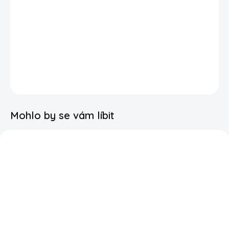
Termolahev tumbler
580 ml
s nerezovým
brčkem
termoska s víčkem proti vylití
motiv potisk kapybara
DETAILNÍ INFORMACE
Mohlo by se vám líbit
SKLADEM
SKLADEM