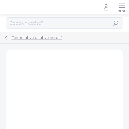
Přejít
na
obsah
HLEDAT
Termolahve a lahve na pití