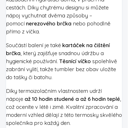
cestách. Díky chytrému designu si můžete
nápoj vychutnat dvěma způsoby –
pomocí
nerezového brčka
nebo pohodlně
přímo z víčka.
Součástí balení je také
kartáček na čištění
brčka
, který zajišťuje snadnou údržbu a
hygienické používání.
Těsnící víčko
spolehlivě
zabrání vylití, takže tumbler bez obav uložíte
do tašky či batohu.
Díky termoizolačním vlastnostem udrží
nápoje
až 10 hodin studené a až 6 hodin teplé
,
což oceníte v létě i zimě. Kvalitní zpracování a
moderní vzhled dělají z této termosky skvělého
společníka pro každý den.