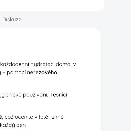
Diskuze
 každodenní hydrataci doma, v
by – pomocí
nerezového
ygienické používání.
Těsnící
é
, což oceníte v létě i zimě.
 každý den.