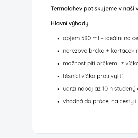
Termolahev potiskujeme v naší v
Hlavní výhody:
objem 580 ml – ideální na c
nerezové brčko + kartáček n
možnost pití brčkem i z víčk
těsnící víčko proti vylití
udrží nápoj až 10 h studený 
vhodná do práce, na cesty i