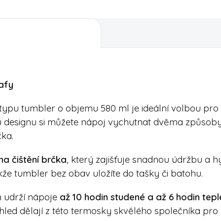
afy
typu tumbler o objemu 580 ml je ideální volbou pro
ému designu si můžete nápoj vychutnat dvěma způso
ka.
na čištění brčka
, který zajišťuje snadnou údržbu a h
akže tumbler bez obav uložíte do tašky či batohu.
m udrží nápoje
až 10 hodin studené a až 6 hodin tepl
hled dělají z této termosky skvělého společníka pro