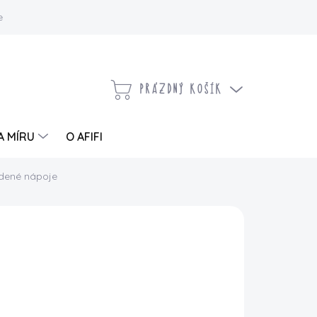
 a vrácení zboží
Kontaktujte nás
Moje objednávka
PRÁZDNÝ KOŠÍK
NÁKUPNÍ
KOŠÍK
A MÍRU
O AFIFI
tudené nápoje
PŘIDAT DO KOŠÍKU