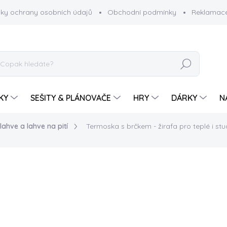
ky ochrany osobních údajů
Obchodní podmínky
Reklamace
HLEDAT
KY
SEŠITY & PLÁNOVAČE
HRY
DÁRKY
N
ahve a lahve na pití
Termoska s brčkem - žirafa
pro teplé i s
390 Kč
Měrná
SKLADEM
cena:
−
+