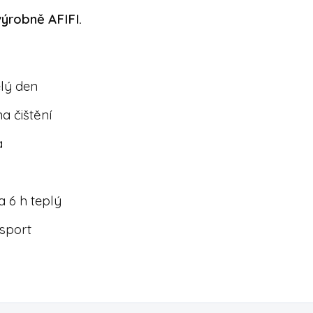
ýrobně AFIFI.
elý den
a čištění
a
a 6 h teplý
 sport