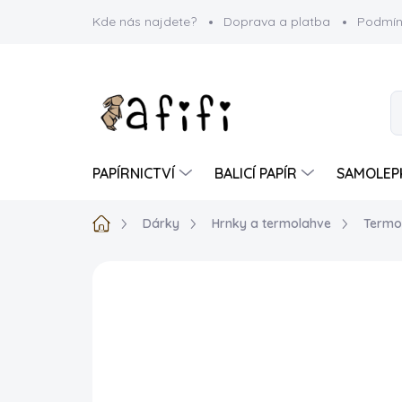
Přejít
Kde nás najdete?
Doprava a platba
Podmín
na
obsah
PAPÍRNICTVÍ
BALICÍ PAPÍR
SAMOLEP
Domů
Dárky
Hrnky a termolahve
Termol