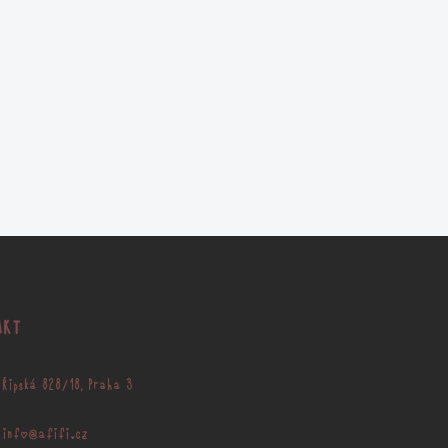
AKT
Řipská 828/18, Praha 3
info@afifi.cz