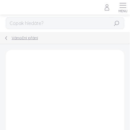
Přejít
na
obsah
HLEDAT
Vánoční přání