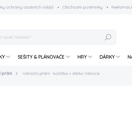
ky ochrany osobních údajů
Obchodní podmínky
Reklamace
HLEDAT
KY
SEŠITY & PLÁNOVAČE
HRY
DÁRKY
N
 přání
Vánoční přání - kočička v dárku
Vánoce
99 Kč
Měrná
SKLADEM
cena:
−
+