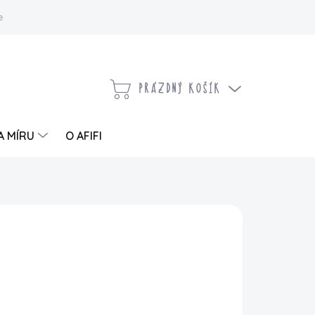
 a vrácení zboží
Kontaktujte nás
Moje objednávka
PRÁZDNÝ KOŠÍK
NÁKUPNÍ
KOŠÍK
A MÍRU
O AFIFI
PŘIDAT DO KOŠÍKU