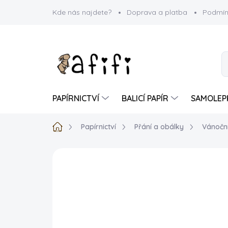
Přejít
Kde nás najdete?
Doprava a platba
Podmín
na
obsah
PAPÍRNICTVÍ
BALICÍ PAPÍR
SAMOLEP
Domů
Papírnictví
Přání a obálky
Vánoční