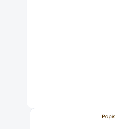
SKLADEM
Balicí papír - vánoční
kočičky
arch 70x100cm
85 Kč
DO KOŠÍKU
Popis