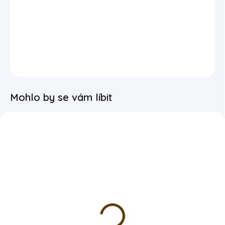
Nafouknutý heliem vydrží 6h
nafouknutý vzduchem vydrží až 3 týdny
DETAILNÍ INFORMACE
Mohlo by se vám líbit
SKLADEM
SKLADEM
Balonek latex - 30cm -
Balonek latex - Fialový
Tmavě zelený pastel
glossy