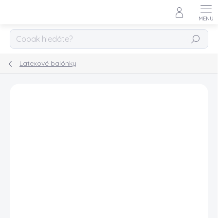
Přejít
na
obsah
HLEDAT
Latexové balónky