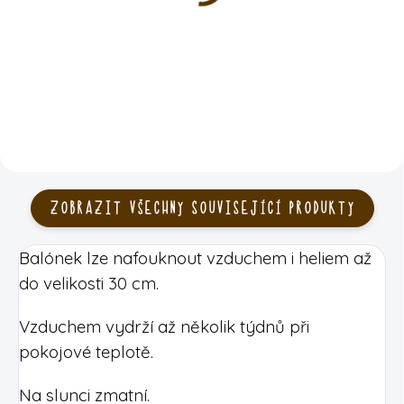
7 Kč
15 Kč
DO KOŠÍKU
DO KOŠÍKU
ZOBRAZIT VŠECHNY SOUVISEJÍCÍ PRODUKTY
Balónek lze nafouknout vzduchem i heliem až
do velikosti 30 cm.
Vzduchem vydrží až několik týdnů při
pokojové teplotě.
Na slunci zmatní.