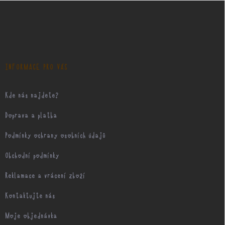
Z
á
p
a
t
í
INFORMACE PRO VÁS
Kde nás najdete?
Doprava a platba
Podmínky ochrany osobních údajů
Obchodní podmínky
Reklamace a vrácení zboží
Kontaktujte nás
Moje objednávka