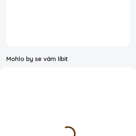
Nafouknutý heliem vydrží až týden
nafouknutý vzduchem vydrží až 3 týdny
DETAILNÍ INFORMACE
Mohlo by se vám líbit
SKLADEM
SKLADEM
Nafouknutí heliem latex
Balonek latex - 30cm -
balonek
Světle krémový