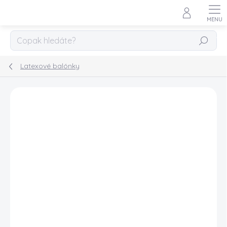
Přejít
na
obsah
HLEDAT
Latexové balónky