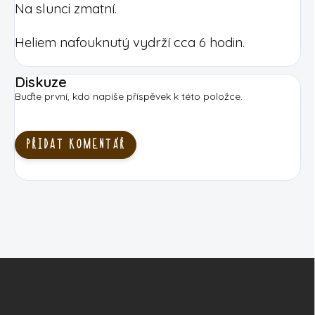
Na slunci zmatní.
Heliem nafouknutý vydrží cca 6 hodin.
Diskuze
Buďte první, kdo napíše příspěvek k této položce.
PŘIDAT KOMENTÁŘ
Z
á
p
a