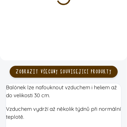
pastelový
35 Kč
7 Kč
DO KOŠÍKU
DO KOŠÍKU
ZOBRAZIT VŠECHNY SOUVISEJÍCÍ PRODUKTY
Balónek lze nafouknout vzduchem i heliem až
do velikosti 30 cm.
Vzduchem vydrží až několik týdnů při normální
teplotě.