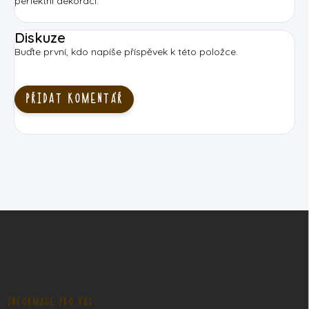
perfektní dekoraci.
Diskuze
Buďte první, kdo napíše příspěvek k této položce.
PŘIDAT KOMENTÁŘ
Z
á
p
a
t
í
INFORMACE PRO VÁS