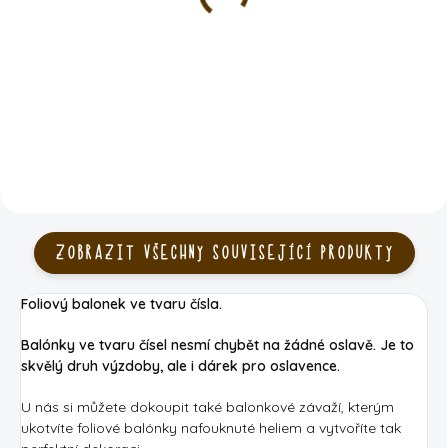
119 Kč
55 Kč
DO KOŠÍKU
DO KOŠÍKU
ZOBRAZIT VŠECHNY SOUVISEJÍCÍ PRODUKTY
Foliový balonek ve tvaru čísla.
Balónky ve tvaru čísel nesmí chybět na žádné oslavě. Je to
skvělý druh výzdoby, ale i dárek pro oslavence.
U nás si můžete dokoupit také balonkové závaží, kterým
ukotvíte foliové balónky nafouknuté heliem a vytvoříte tak