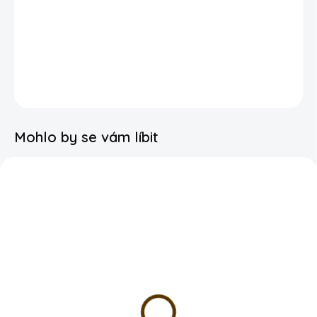
Možnost rozvozu po Praze
DETAILNÍ INFORMACE
Mohlo by se vám líbit
SKLADEM
SKLADEM
Foliový balonek - Sloník
Foliový balonek - Srdce
35cm růžové